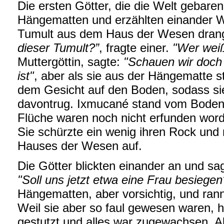
Die ersten Götter, die die Welt gebaren,
Hängematten und erzählten einander W
Tumult aus dem Haus der Wesen drang 
dieser Tumult?”
, fragte einer.
"Wer wei
Muttergöttin, sagte:
"Schauen wir doch 
ist"
, aber als sie aus der Hängematte ste
dem Gesicht auf den Boden, sodass 
davontrug. Ixmucané stand vom Boden au
Flüche waren noch nicht erfunden worde
Sie schürzte ein wenig ihren Rock und 
Hauses der Wesen auf.
Die Götter blickten einander an und sag
"Soll uns jetzt etwa eine Frau besiegen
Hängematten, aber vorsichtig, und ran
Weil sie aber so faul gewesen waren, ha
gestutzt und alles war zugewachsen. A