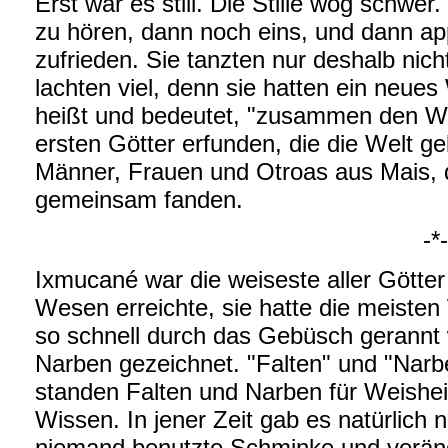
Erst war es still. Die Stille wog schw
zu hören, dann noch eins, und dann ap
zufrieden. Sie tanzten nur deshalb nicht
lachten viel, denn sie hatten ein neu
heißt und bedeutet, "zusammen den We
ersten Götter erfunden, die die Welt g
Männer, Frauen und Otroas aus Mais, 
gemeinsam fanden.
-*-
Ixmucané war die weiseste aller Götter
Wesen erreichte, sie hatte die meisten
so schnell durch das Gebüsch gerannt 
Narben gezeichnet. "Falten" und "Narb
standen Falten und Narben für Weishei
Wissen. In jener Zeit gab es natürlich
niemand benutzte Schminke und veränd